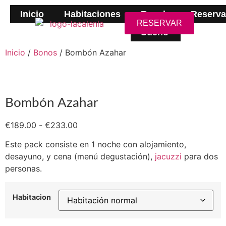
Inicio
Habitaciones
Regala
Reserva
RESERVAR
Sueño
Inicio
/
Bonos
/ Bombón Azahar
Bombón Azahar
€
189.00
-
€
233.00
Este pack consiste en 1 noche con alojamiento,
desayuno, y cena (menú degustación),
jacuzzi
para dos
personas.
Habitacion